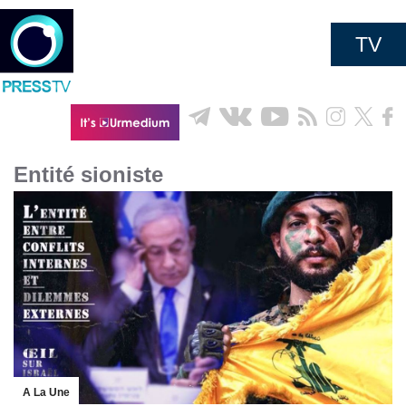
TV
Entité sioniste
A La Une