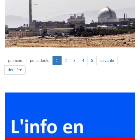
première
précédente
1
2
3
4
5
suivante
dernière