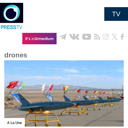
TV
drones
A La Une