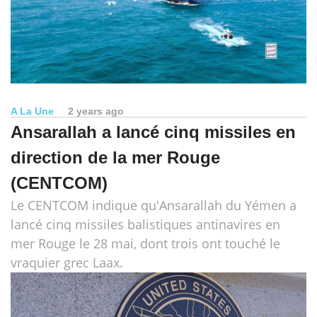
A La Une
2 years ago
Ansarallah a lancé cinq missiles en
direction de la mer Rouge
(CENTCOM)
Le CENTCOM indique qu'Ansarallah du Yémen a
lancé cinq missiles balistiques antinavires en
mer Rouge le 28 mai, dont trois ont touché le
vraquier grec Laax.