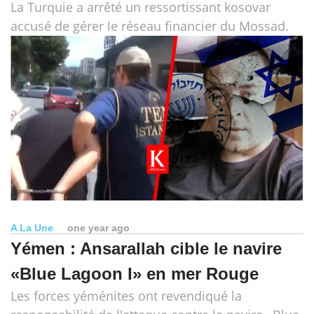
La Turquie a arrêté un ressortissant kosovar
accusé de gérer le réseau financier du Mossad.
A La Une
one year ago
Yémen : Ansarallah cible le navire
«Blue Lagoon I» en mer Rouge
Les forces yéménites ont revendiqué la