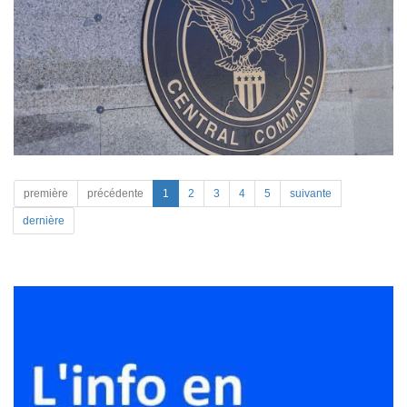
première
précédente
1
2
3
4
5
suivante
dernière