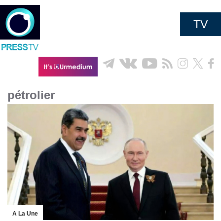
TV
pétrolier
A La Une