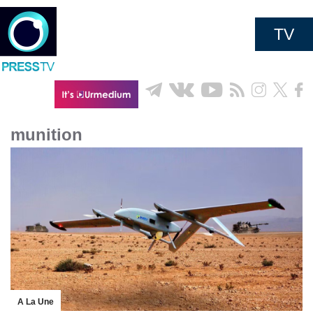
TV
munition
A La Une