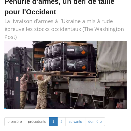
Pénurie d'armes, un défi de taille
pour l'Occident
La livraison d’armes à l’Ukraine a mis à rude
épreuve les stocks occidentaux (The Washington
Post)
première
précédente
1
2
suivante
dernière