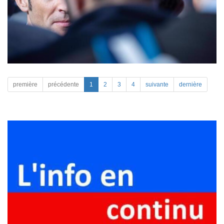
première
précédente
1
2
3
4
suivante
dernière