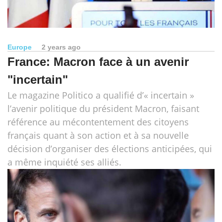
Europe
2 years ago
France: Macron face à un avenir
"incertain"
Le magazine Politico a qualifié d’« incertain »
l’avenir politique du président Macron, faisant
référence au mécontentement des citoyens
français quant à son action et à sa nouvelle
décision d’organiser des élections anticipées, qui
a même inquiété ses alliés.