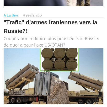
A La Une
4 years ago
"Trafic" d'armes iraniennes vers la
Russie?!
Coopération militaire plus poussée Iran-Russie:
de quoi a peur l'axe US/OTAN?