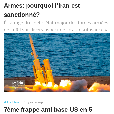
Armes: pourquoi l'Iran est
sanctionné?
Éclairage du chef d’état-major des forces armées
de la RII sur divers aspect de l’« autosuffisance »
A La Une
5 years ago
7ème frappe anti base-US en 5