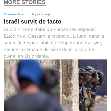
MORE STORIES
Moyen-Orient
4 years ago
Israël survit de facto
La branche militaire du Hamas, les brigades
Ezzedine al-Qassam, a revendiqué, lundi dans la
soirée, la responsabilité de l’opération martyre,
menée la semaine dernière dans la colonie
d’Ariel en Cisjordanie.