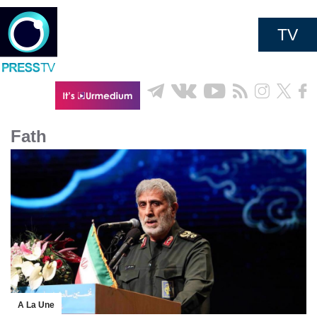
TV
Fath
A La Une