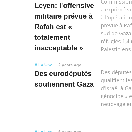
Commission
Leyen: l'offensive
a exprimé s
militaire prévue à
à l'opération
prévue à Raf
Rafah est «
sud de Gaza
totalement
réfugiés 1,4 
inacceptable »
Palestiniens
A La Une
2 years ago
Des députés
Des eurodéputés
qualifient le
soutiennent Gaza
d'Israël à Ga
génocide » e
nettoyage et
A La Une
5 years ago