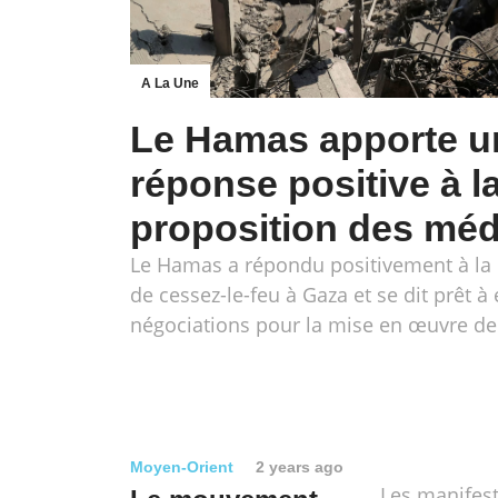
A La Une
Le Hamas apporte u
réponse positive à l
proposition des méd
Le Hamas a répondu positivement à la 
de cessez-le-feu à Gaza et se dit prêt 
négociations pour la mise en œuvre de 
Moyen-Orient
2 years ago
Les manifest