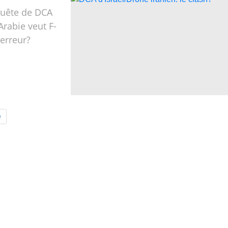
quête de DCA
Arabie veut F-
'erreur?
e