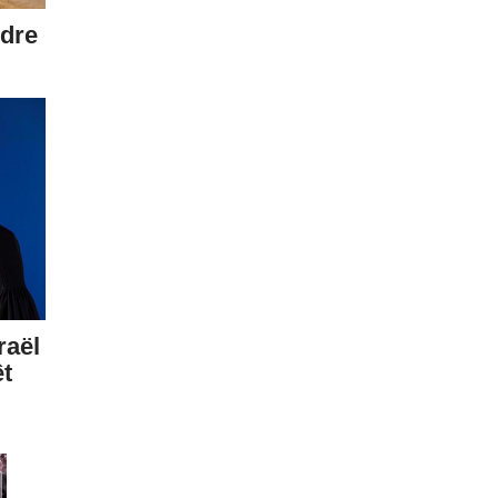
dre
raël
êt