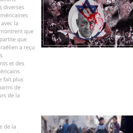
s diverses
américaines
 avec la
émontrent que
ipartite que
sraélien a reçu
es
ts et des
ricains
 fait plus
parmi de
urs de la
e de la