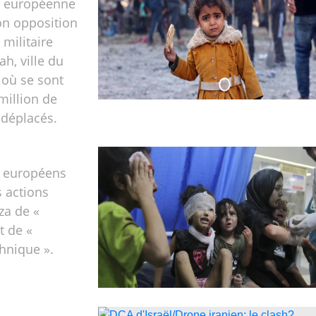
 européenne
on opposition
 militaire
ah, ville du
 où se sont
million de
 déplacés.
 européens
s actions
za de «
t de «
hnique ».