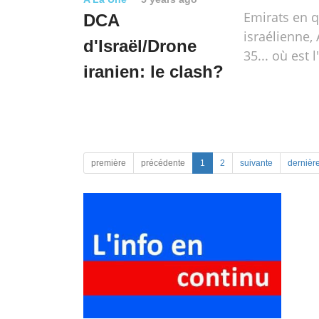
Emirats en 
DCA
israélienne, 
d'Israël/Drone
35... où est l
iranien: le clash?
première
précédente
1
2
suivante
dernièr