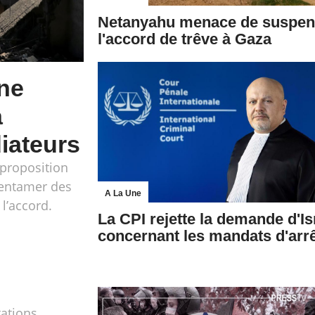
Netanyahu menace de suspen
l'accord de trêve à Gaza
ne
a
iateurs
proposition
à entamer des
A La Une
l’accord.
La CPI rejette la demande d'Is
concernant les mandats d'arr
ations