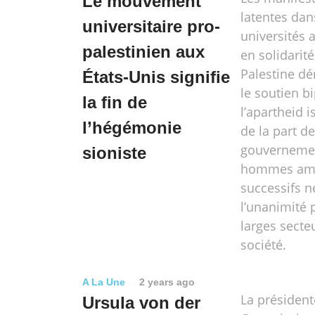
Le mouvement
latentes dan
universitaire pro-
universités 
palestinien aux
en solidarité
Palestine d
États-Unis signifie
le soutien b
la fin de
l’apartheid i
l’hégémonie
de la part d
gouvernemen
sioniste
hommes amé
successifs ne
l’unanimité 
larges secte
société.
A La Une
2 years ago
La président
Ursula von der