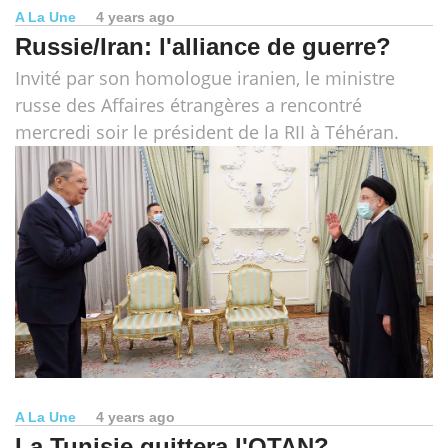
A La Une
4 years ago
Russie/Iran: l'alliance de guerre?
Invité par son homologue iranien, le ministre
russe des Affaires étrangères a rencontré
mercredi soir le président de la RII à Téhéran.
A La Une
4 years ago
La Tunisie quittera l'OTAN?