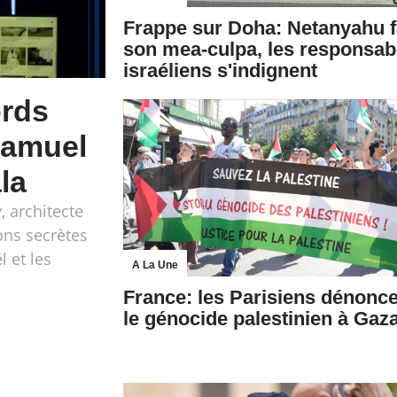
Frappe sur Doha: Netanyahu f
son mea-culpa, les responsab
israéliens s'indignent
ords
Samuel
la
, architecte
ons secrètes
l et les
A La Une
France: les Parisiens dénonc
le génocide palestinien à Gaz