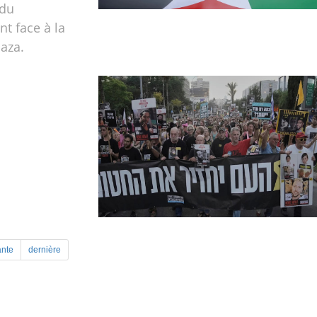
 du
t face à la
Gaza.
ante
dernière