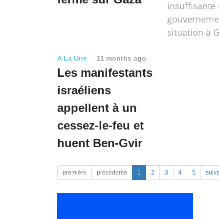
insuffisante
gouvernemen
situation à 
A La Une
11 months ago
Les manifestants
israéliens
appellent à un
cessez-le-feu et
huent Ben-Gvir
première
précédente
1
2
3
4
5
suiv