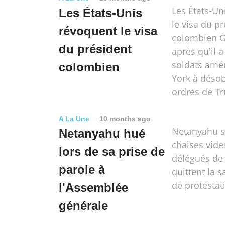
Les États-Un
Les États-Unis
le visa du p
révoquent le visa
colombien G
du président
après qu'il a
soldats amé
colombien
York à désob
ordres de T
A La Une
10 months ago
Netanyahu s
Netanyahu hué
chaises vide
lors de sa prise de
délégués de
parole à
quittent la s
de protestat
l'Assemblée
générale