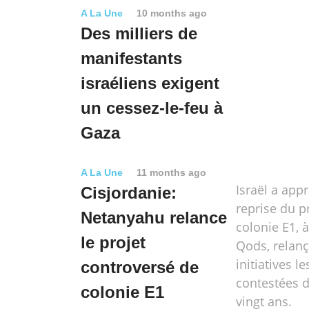
A La Une
10 months ago
Des milliers de
manifestants
israéliens exigent
un cessez-le-feu à
Gaza
A La Une
11 months ago
Israël a app
Cisjordanie:
reprise du p
Netanyahu relance
colonie E1, à 
le projet
Qods, relanç
initiatives le
controversé de
contestées d
colonie E1
vingt ans.