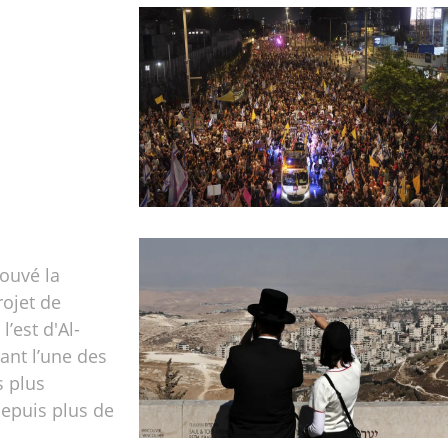
rouvé la
rojet de
l’est d'Al-
ant l’une des
s plus
epuis plus de