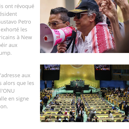
is ont révoqué
résident
ustavo Petro
 exhorté les
ricains à New
éir aux
rump.
'adresse aux
s alors que les
 l'ONU
alle en signe
ion.