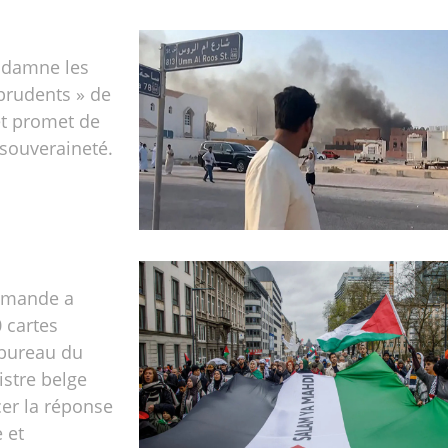
ndamne les
prudents » de
t promet de
souveraineté.
amande a
 cartes
 bureau du
stre belge
er la réponse
 et