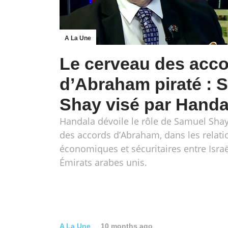
A La Une
Le cerveau des acc
d’Abraham piraté : 
Shay visé par Handa
Handala dévoile le rôle de Samuel Shay
des accords d’Abraham, dans les relati
économiques et sécuritaires entre Israë
Émirats arabes unis.
A La Une
10 months ago