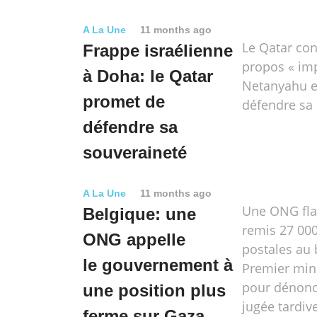
A La Une
11 months ago
Le Qatar co
Frappe israélienne
propos « im
à Doha: le Qatar
Netanyahu e
promet de
défendre sa 
défendre sa
souveraineté
A La Une
11 months ago
Une ONG fl
Belgique: une
remis 27 000
ONG appelle
postales au
le gouvernement à
Premier mini
pour dénonc
une position plus
jugée tardive
ferme sur Gaza