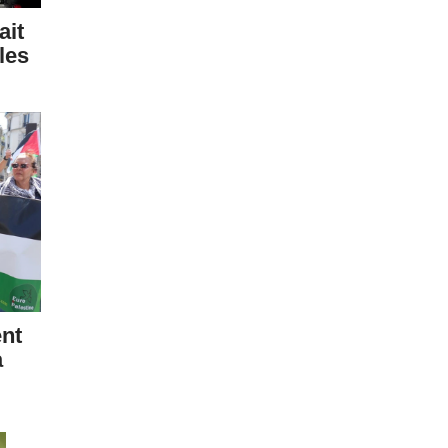
ait
les
ent
a