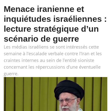
Menace iranienne et
inquiétudes israéliennes :
lecture stratégique d’un
scénario de guerre
Les médias israéliens se sont intéressés cette
semaine à l’escalade verbale contre l’Iran et les
craintes internes au sein de l’entité sioniste
concernant les répercussions d’une éventuelle
guerre.