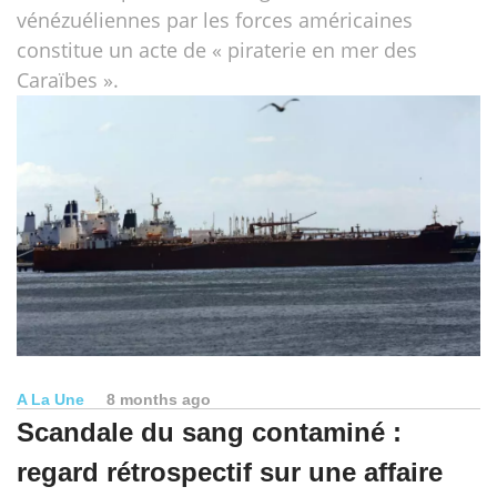
vénézuéliennes par les forces américaines
constitue un acte de « piraterie en mer des
Caraïbes ».
A La Une
8 months ago
Scandale du sang contaminé :
regard rétrospectif sur une affaire