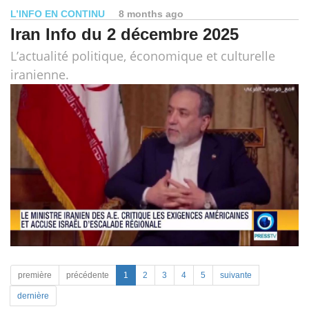
L’INFO EN CONTINU
8 months ago
Iran Info du 2 décembre 2025
L’actualité politique, économique et culturelle
iranienne.
première
précédente
1
2
3
4
5
suivante
dernière