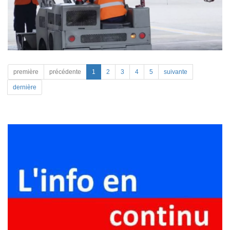
première
précédente
1
2
3
4
5
suivante
dernière