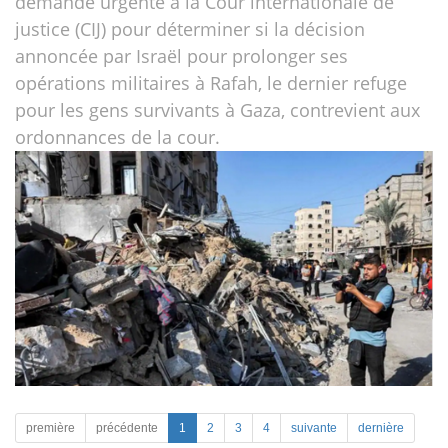
demande urgente à la Cour internationale de
justice (CIJ) pour déterminer si la décision
annoncée par Israël pour prolonger ses
opérations militaires à Rafah, le dernier refuge
pour les gens survivants à Gaza, contrevient aux
ordonnances de la cour.
première
précédente
1
2
3
4
suivante
dernière