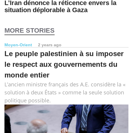
L’Iran dénonce la réticence envers la
situation déplorable à Gaza
MORE STORIES
Moyen-Orient
2 years ago
Le peuple palestinien à su imposer
le respect aux gouvernements du
monde entier
L’ancien ministre français des A.E. considère la «
solution à deux États » comme la seule solution
politique possible.