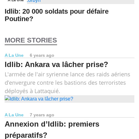
A La Une
Idlib: 20 000 soldats pour défaire
Poutine?
MORE STORIES
A La Une
6 years ago
Idlib: Ankara va lâcher prise?
L'armée de l'air syrienne lance des raids aériens
d’envergure contre les bastions des terroristes
déployés à Lattaquié.
A La Une
7 years ago
Annexion d’Idlib: premiers
préparatifs?