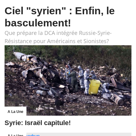
Ciel "syrien" : Enfin, le
basculement!
Que prépare la DCA intégrée Russie-Syrie-
Résistance pour Américains et Sionistes?
A La Une
Syrie: Israël capitule!