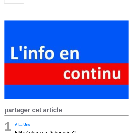
partager cet article
1
A La Une
Idlib: Ankara va lâcher prise?