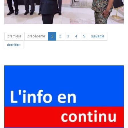
première
précédente
1
2
3
4
5
suivante
dernière