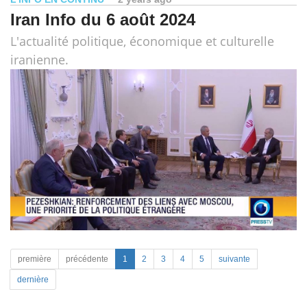
Iran Info du 6 août 2024
L'actualité politique, économique et culturelle
iranienne.
première
précédente
1
2
3
4
5
suivante
dernière