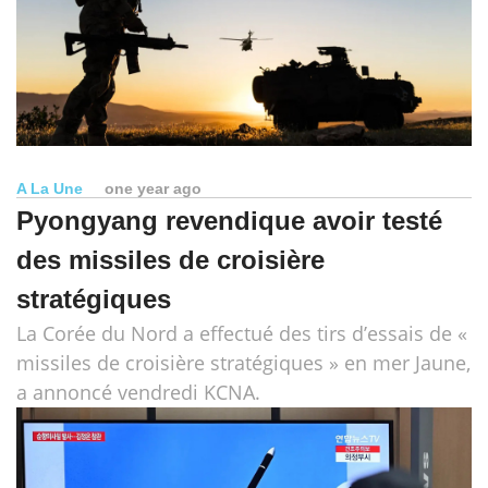
A La Une
one year ago
Pyongyang revendique avoir testé
des missiles de croisière
stratégiques
La Corée du Nord a effectué des tirs d’essais de «
missiles de croisière stratégiques » en mer Jaune,
a annoncé vendredi KCNA.