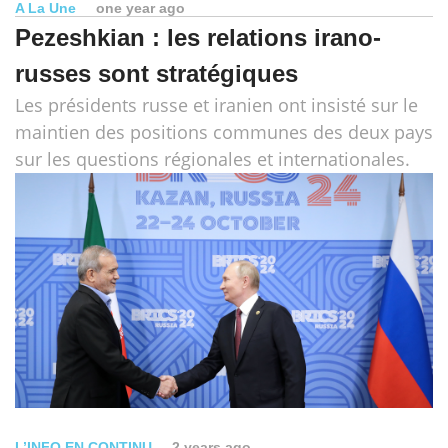
A La Une
one year ago
Pezeshkian : les relations irano-
russes sont stratégiques
Les présidents russe et iranien ont insisté sur le
maintien des positions communes des deux pays
sur les questions régionales et internationales.
L’INFO EN CONTINU
2 years ago