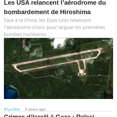
Les USA relancent l’aérodrome du
bombardement de Hiroshima
Face à la Chine, les Etats-Unis relancent
l'aérodrome choisi pour larguer les premières
bombes nucléaires.
A La Une
2 years ago
Crimes d’Israël à Gaza : Raïssi