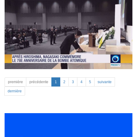
première
précédente
1
2
3
4
5
suivante
dernière