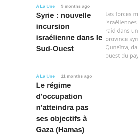
A La Une
9 months ago
Les forces mi
Syrie : nouvelle
israélienne
incursion
raid dans un 
israélienne dans le
province syr
Quneïtra, da
Sud-Ouest
ouest du pay
A La Une
11 months ago
Le régime
d'occupation
n'atteindra pas
ses objectifs à
Gaza (Hamas)