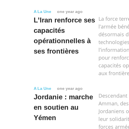
A La Une
one year ago
La force terr
L’Iran renforce ses
l’armée béné
capacités
désormais d
opérationnelles à
technologie
l’informati
ses frontières
pour renforc
capacités op
aux frontièr
A La Une
one year ago
Descendant 
Jordanie : marche
Amman, des 
en soutien au
Jordaniens 
Yémen
leur solidari
forces armé