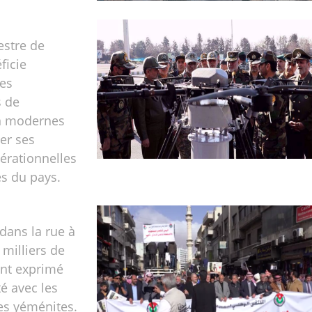
estre de
ficie
es
s de
on modernes
er ses
érationnelles
es du pays.
dans la rue à
milliers de
ont exprimé
té avec les
es yéménites.