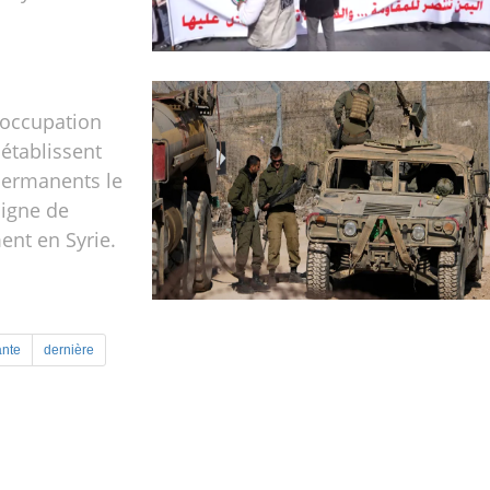
'occupation
 établissent
permanents le
ligne de
nt en Syrie.
ante
dernière