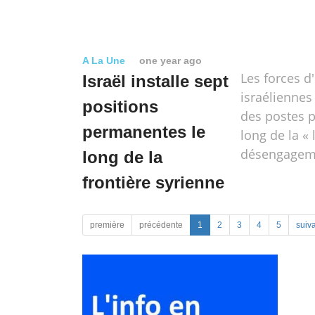
A La Une
one year ago
Les forces d
Israël installe sept
israéliennes
positions
des postes 
permanentes le
long de la « 
désengageme
long de la
frontière syrienne
première
précédente
1
2
3
4
5
suiv