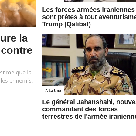
Les forces armées iraniennes
sont prêtes à tout aventurism
Trump (Qalibaf)
ure la
 contre
stime que la
e les ennemis.
A La Une
Le général Jahanshahi, nouv
commandant des forces
terrestres de l'armée iranienn