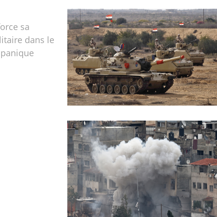
force sa
itaire dans le
l panique