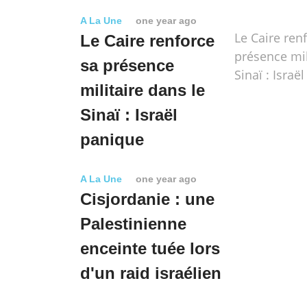
A La Une
one year ago
Le Caire ren
Le Caire renforce
présence mil
sa présence
Sinaï : Israë
militaire dans le
Sinaï : Israël
panique
A La Une
one year ago
Cisjordanie : une
Palestinienne
enceinte tuée lors
d'un raid israélien