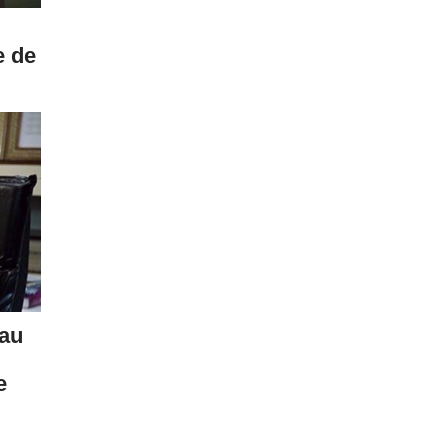
e de
eau
e