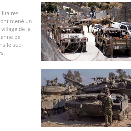
litaires
s ont mené un
village de la
ienne de
ns le sud-
s.