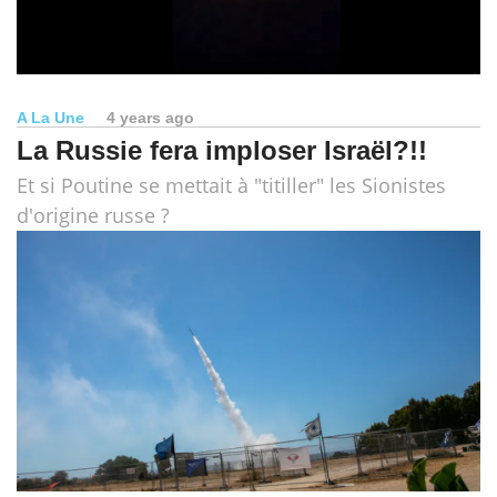
A La Une
4 years ago
La Russie fera imploser Israël?!!
Et si Poutine se mettait à "titiller" les Sionistes
d'origine russe ?