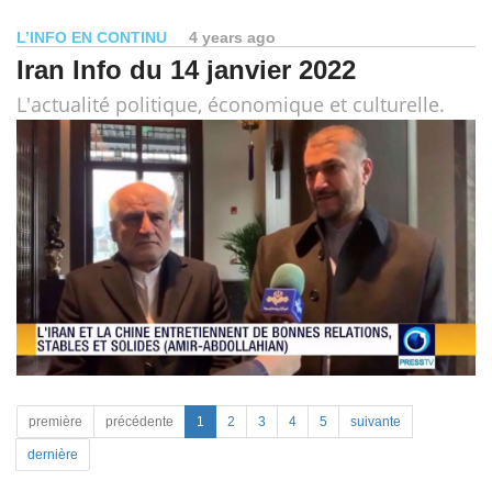
L’INFO EN CONTINU
4 years ago
Iran Info du 14 janvier 2022
L'actualité politique, économique et culturelle.
première
précédente
1
2
3
4
5
suivante
dernière