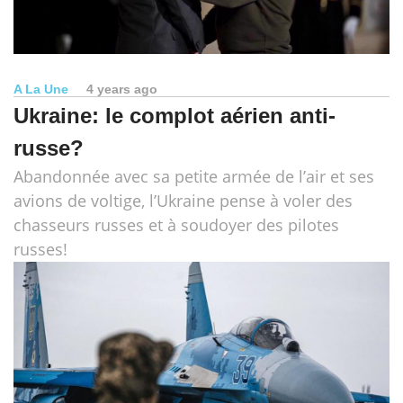
A La Une
4 years ago
Ukraine: le complot aérien anti-
russe?
Abandonnée avec sa petite armée de l’air et ses
avions de voltige, l’Ukraine pense à voler des
chasseurs russes et à soudoyer des pilotes
russes!