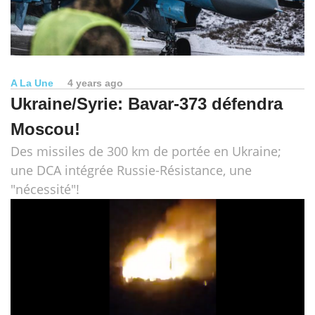
A La Une
4 years ago
Ukraine/Syrie: Bavar-373 défendra
Moscou!
Des missiles de 300 km de portée en Ukraine;
une DCA intégrée Russie-Résistance, une
"nécessité"!