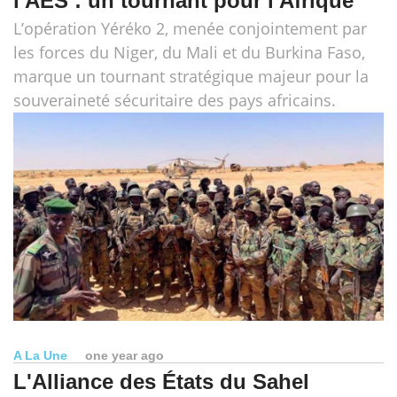
l'AES : un tournant pour l'Afrique
L’opération Yéréko 2, menée conjointement par
les forces du Niger, du Mali et du Burkina Faso,
marque un tournant stratégique majeur pour la
souveraineté sécuritaire des pays africains.
A La Une
one year ago
L'Alliance des États du Sahel