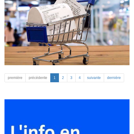
première
précédente
1
2
3
4
suivante
dernière