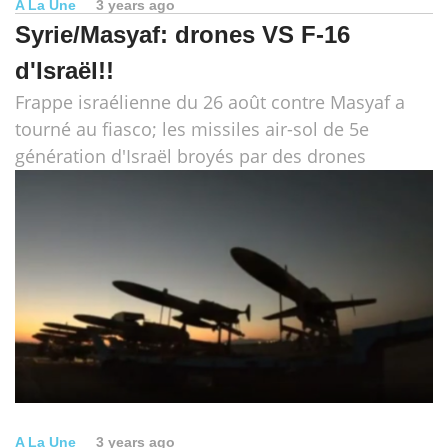
A La Une
3 years ago
Syrie/Masyaf: drones VS F-16
d'Israël!!
Frappe israélienne du 26 août contre Masyaf a
tourné au fiasco; les missiles air-sol de 5e
génération d'Israël broyés par des drones
A La Une
3 years ago