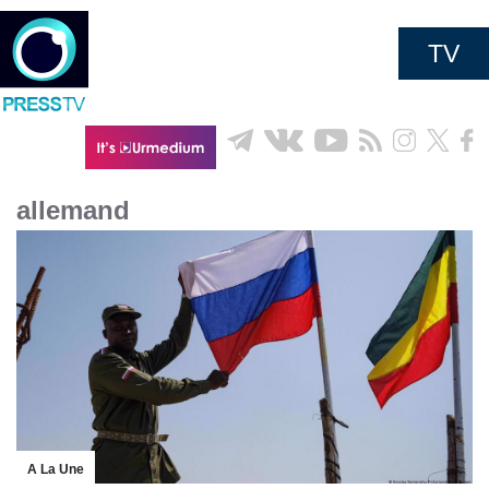
TV
allemand
A La Une