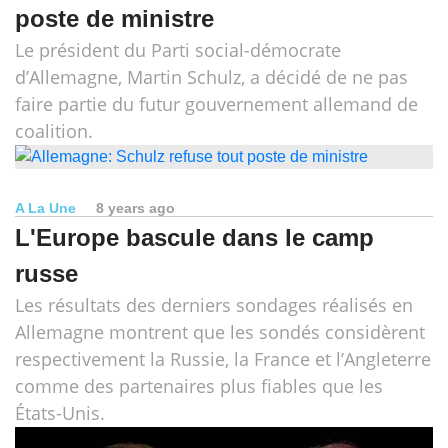
poste de ministre
Le président du Parti social-démocrate
d’Allemagne, Martin Schulz, a décidé de ne pas
faire partie du futur gouvernement allemand de
coalition.
A La Une
8 years ago
L'Europe bascule dans le camp
russe
Les résultats des derniers sondages réalisés en
Allemagne montrent que les sondés considèrent
respectivement la Russie, la France et l’Angleterre
comme des partenaires plus fiables que les
États-Unis.