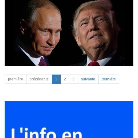
première
précédente
1
2
3
suivante
dernière