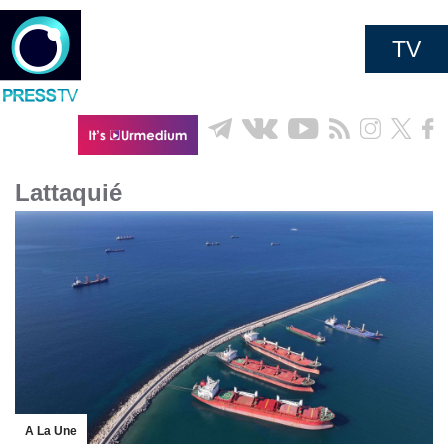
TV
Lattaquié
A La Une