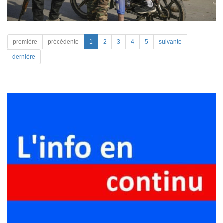
première
précédente
1
2
3
4
5
suivante
dernière