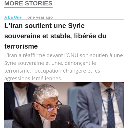
MORE STORIES
A La Une
one year ago
L'Iran soutient une Syrie
souveraine et stable, libérée du
terrorisme
L’Iran a réaffirmé devant l’ONU son soutien à une
Syrie souveraine et unie, dénonçant le
terrorisme, l’occupation étrangère et les
agressions israéliennes.