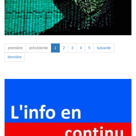
première
précédente
1
2
3
4
5
suivante
dernière