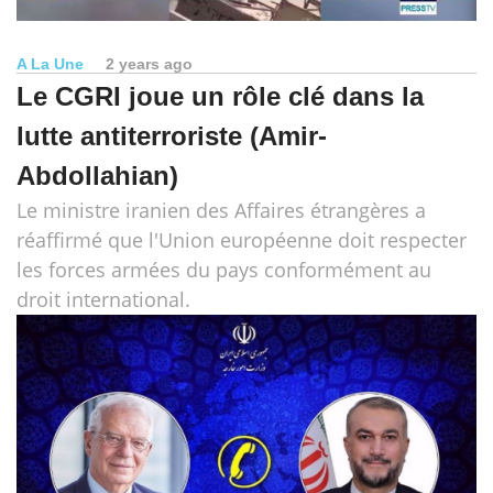
A La Une
2 years ago
Le CGRI joue un rôle clé dans la
lutte antiterroriste (Amir-
Abdollahian)
Le ministre iranien des Affaires étrangères a
réaffirmé que l'Union européenne doit respecter
les forces armées du pays conformément au
droit international.