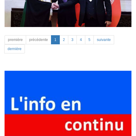
première
précédente
1
2
3
4
5
suivante
dernière