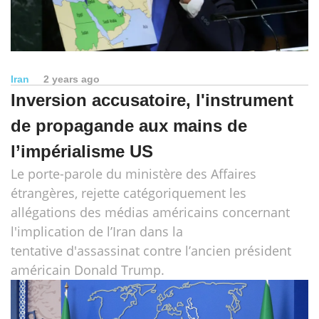
Iran
2 years ago
Inversion accusatoire, l'instrument
de propagande aux mains de
l’impérialisme US
Le porte-parole du ministère des Affaires
étrangères, rejette catégoriquement les
allégations des médias américains concernant
l'implication de l’Iran dans la
tentative d'assassinat contre l’ancien président
américain Donald Trump.