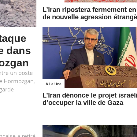
L’Iran ripostera fermement en
de nouvelle agression étrang
ttaque
ne dans
mozgan
ntre un poste
 de Hormozgan,
A La Une
 garde
L’Iran dénonce le projet israél
d’occuper la ville de Gaza
nçaise a retiré