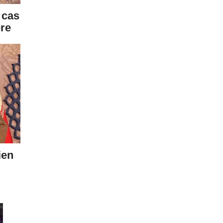
 cas
ère
ien