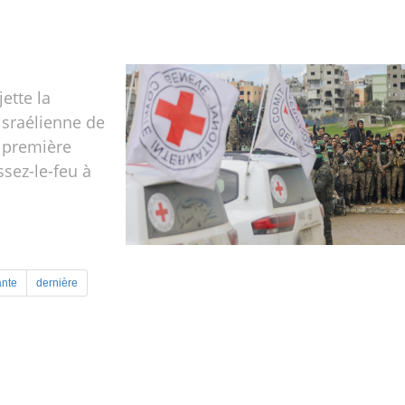
ette la
israélienne de
 première
sez-le-feu à
ante
dernière