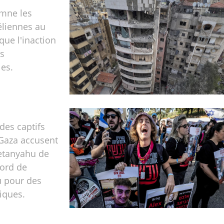
amne les
éliennes au
ique l'inaction
es
les.
 des captifs
 Gaza accusent
etanyahu de
cord de
u pour des
tiques.