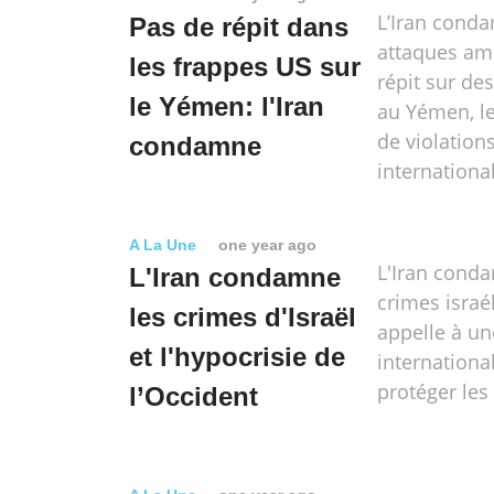
L’Iran cond
Pas de répit dans
attaques am
les frappes US sur
répit sur des
le Yémen: l'Iran
au Yémen, le
de violation
condamne
international
A La Une
one year ago
L'Iran cond
L'Iran condamne
crimes israé
les crimes d'Israël
appelle à un
et l'hypocrisie de
internationa
protéger les
l’Occident