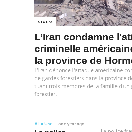
A La Une
L’Iran condamne l'a
criminelle américai
la province de Hor
L’Iran dénonce l'attaque américaine co
de gardes forestiers dans la province
tuant trois membres de la famille d’un
forestier.
A La Une
one year ago
La police fra