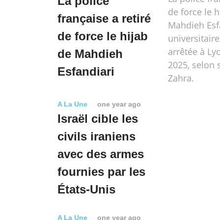
La police
de force le h
française a retiré
Mahdieh Esf
de force le hijab
universitair
arrêtée à Lyo
de Mahdieh
2025, selon
Esfandiari
Zahra.
A La Une
one year ago
Israël cible les
civils iraniens
avec des armes
fournies par les
États-Unis
A La Une
one year ago