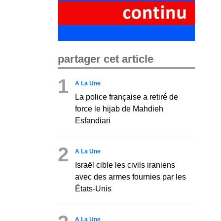
partager cet article
1
A La Une
La police française a retiré de
force le hijab de Mahdieh
Esfandiari
2
A La Une
Israël cible les civils iraniens
avec des armes fournies par les
États-Unis
A La Une