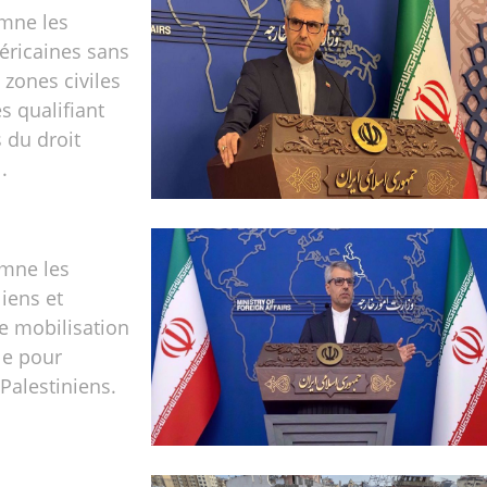
amne les
éricaines sans
 zones civiles
s qualifiant
s du droit
.
amne les
liens et
e mobilisation
le pour
 Palestiniens.