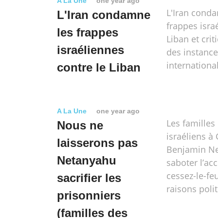
A La Une
one year ago
L'Iran cond
L'Iran condamne
frappes isra
les frappes
Liban et crit
israéliennes
des instanc
internationa
contre le Liban
A La Une
one year ago
Les familles
Nous ne
israéliens à
laisserons pas
Benjamin N
Netanyahu
saboter l’ac
cessez-le-fe
sacrifier les
raisons poli
prisonniers
(familles des