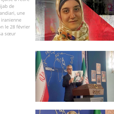
ijab de
andiari, une
e iranienne
n le 28 février
 sa sœur