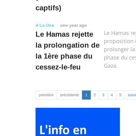
captifs)
A La Une
one year ago
Le Hamas rej
Le Hamas rejette
proposition 
la prolongation de
prolonger la
la 1ère phase du
phase du ces
Gaza.
cessez-le-feu
première
précédente
1
2
3
4
5
suiv