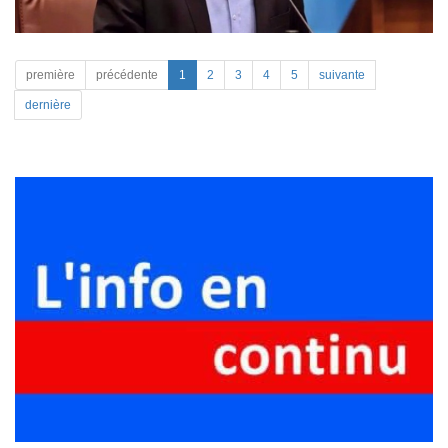
première
précédente
1
2
3
4
5
suivante
dernière