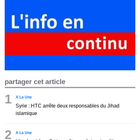
partager cet article
1
A La Une
Syrie : HTC arrête deux responsables du Jihad
islamique
2
A La Une