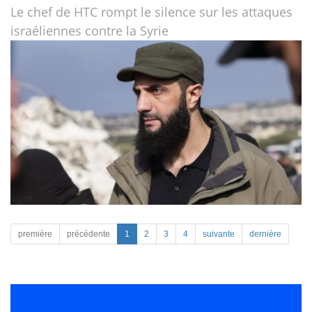
Le chef de HTC rompt le silence sur les attaques
israéliennes contre la Syrie
première
précédente
1
2
3
4
suivante
dernière