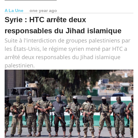
A La Une
one year ago
Syrie : HTC arrête deux
responsables du Jihad islamique
Suite à l'interdiction de groupes palestiniens par
les États-Unis, le régime syrien mené par HTC a
arrêté deux responsables du Jihad islamique
palestinien.