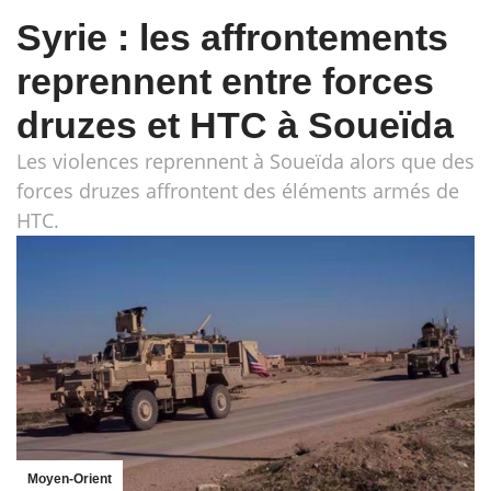
Syrie : les affrontements
reprennent entre forces
druzes et HTC à Soueïda
Les violences reprennent à Soueïda alors que des
forces druzes affrontent des éléments armés de
HTC.
Moyen-Orient