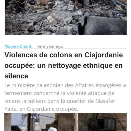
Moyen-Orient
one year ago
Violences de colons en Cisjordanie
occupée: un nettoyage ethnique en
silence
Le ministère palestinien des Affaires étrangères a
fermement condamné la violente attaque de
colons israéliens dans le quartier de Masafer
Yatta, en Cisjordanie occupée.