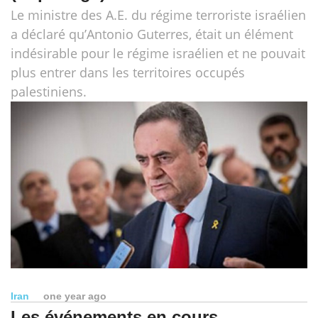
Le ministre des A.E. du régime terroriste israélien
a déclaré qu’Antonio Guterres, était un élément
indésirable pour le régime israélien et ne pouvait
plus entrer dans les territoires occupés
palestiniens.
Iran
one year ago
Les événements en cours