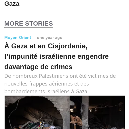
Gaza
MORE STORIES
Moyen-Orient
one year ago
À Gaza et en Cisjordanie,
l’impunité israélienne engendre
davantage de crimes
De nombreux Palestiniens ont été victimes de
nouvelles frappes aériennes et des
bombardements israéliens à Gaza.