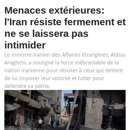
Menaces extérieures:
l'Iran résiste fermement et
ne se laissera pas
intimider
Le ministre iranien des Affaires étrangères, Abbas
Araghchi, a souligné la force inébranlable de la
nation iranienne pour résister à ceux qui tentent
de lui imposer leur volonté et lutter pour
défendre sa patrie.