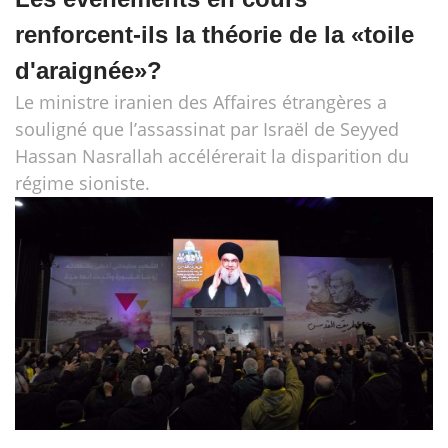
renforcent-ils la théorie de la «toile
d'araignée»?
Le ministre iranien des Affaires étrangères a
souligné que l’assassinat par Israël de Seyyed
Hassan Nasrallah accélérerait la disparition du
régime sioniste.