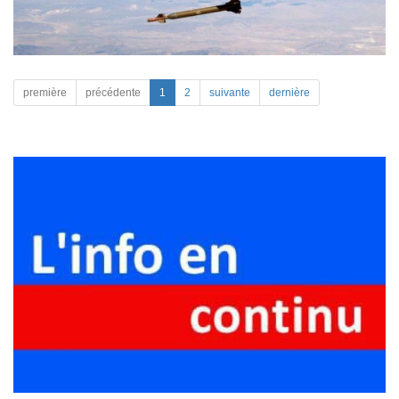
première
précédente
1
2
suivante
dernière