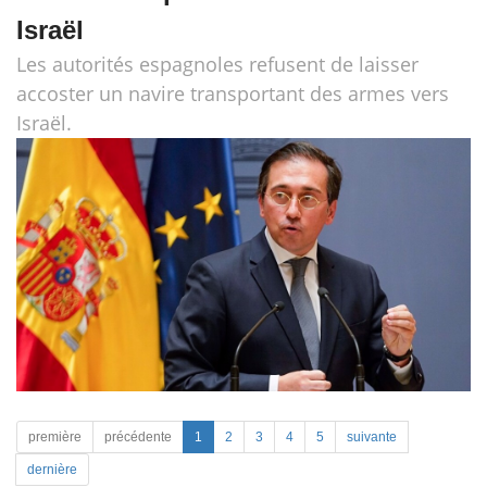
Israël
Les autorités espagnoles refusent de laisser
accoster un navire transportant des armes vers
Israël.
première
précédente
1
2
3
4
5
suivante
dernière