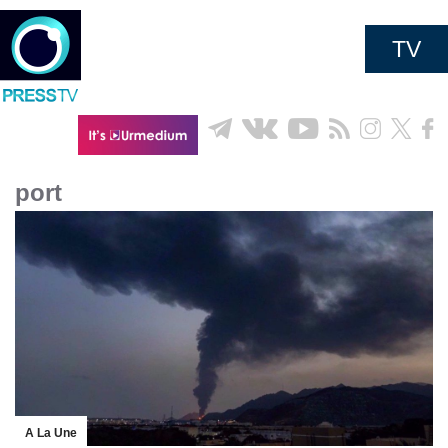
TV
port
A La Une