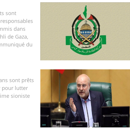
ts sont
 responsables
ommis dans
Ahli de Gaza,
ommuniqué du
ns sont prêts
r pour lutter
gime sioniste