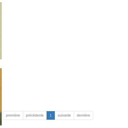
première
précédente
1
suivante
dernière