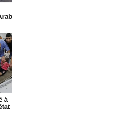
Arab
é à
état