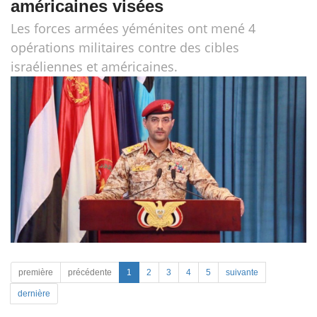
américaines visées
Les forces armées yéménites ont mené 4
opérations militaires contre des cibles
israéliennes et américaines.
première
précédente
1
2
3
4
5
suivante
dernière