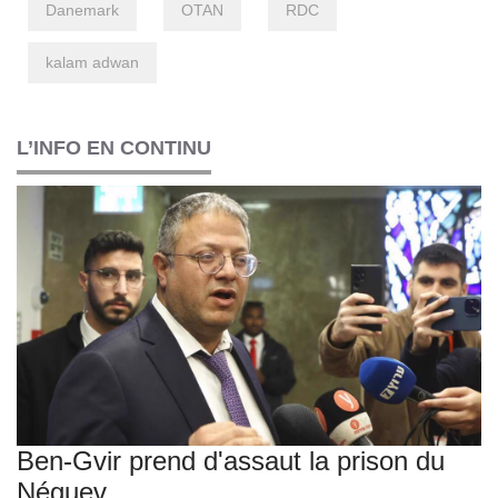
Danemark
OTAN
RDC
kalam adwan
L’INFO EN CONTINU
Ben-Gvir prend d'assaut la prison du
Néguev