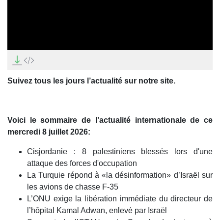
0
seconds
of
9
Suivez tous les jours l’actualité sur notre site.
minutes,
28
seconds
Voici le sommaire de l’actualité internationale de ce
mercredi 8 juillet 2026:
Cisjordanie : 8 palestiniens blessés lors d'une
attaque des forces d'occupation
La Turquie répond à «la désinformation» d’Israël sur
les avions de chasse F-35
L’ONU exige la libération immédiate du directeur de
l’hôpital Kamal Adwan, enlevé par Israël