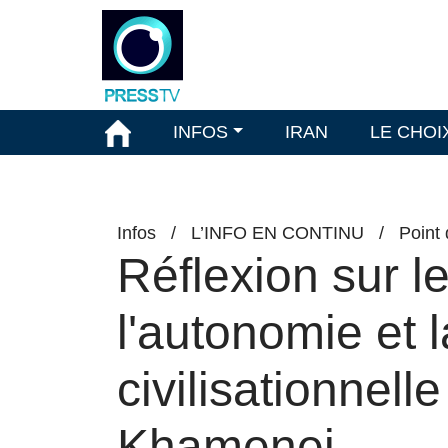
INFOS
IRAN
LE CHOI
Infos
/
L’INFO EN CONTINU
/
Point
Réflexion sur l
l'autonomie et l
civilisationnell
Khamenei