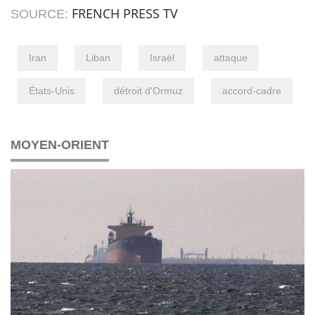
FRENCH PRESS TV
SOURCE:
Iran
Liban
Israël
attaque
États-Unis
détroit d'Ormuz
accord-cadre
MOYEN-ORIENT