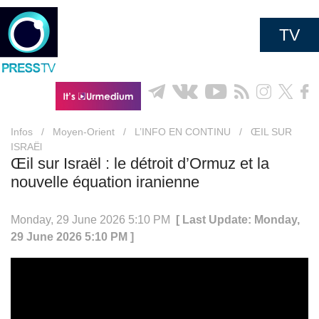
TV
Infos
/
Moyen-Orient
/
L’INFO EN CONTINU
/
ŒIL SUR
ISRAËl
Œil sur Israël : le détroit d’Ormuz et la
nouvelle équation iranienne
Monday, 29 June 2026 5:10 PM
[ Last Update: Monday,
29 June 2026 5:10 PM ]