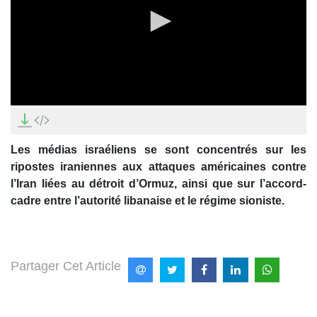
0
seconds
of
0
Les médias israéliens se sont concentrés sur les
seconds
ripostes iraniennes aux attaques américaines contre
l’Iran liées au détroit d’Ormuz, ainsi que sur l’accord-
cadre entre l’autorité libanaise et le régime sioniste.
Partager Cet Article