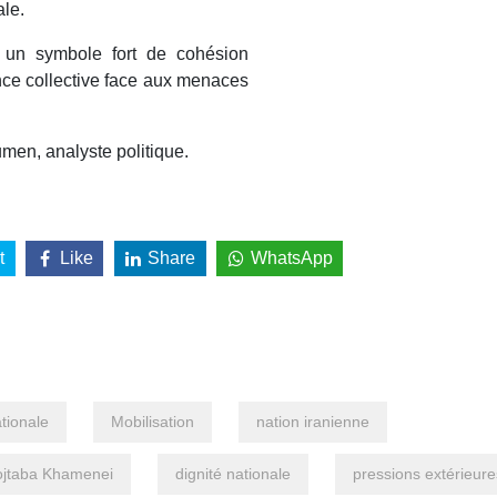
ale.
 un symbole fort de cohésion
ance collective face aux menaces
en, analyste politique.
t
Like
Share
WhatsApp
ationale
Mobilisation
nation iranienne
ojtaba Khamenei
dignité nationale
pressions extérieure