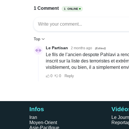
Infos
Vidéo
Iran
Le Journ
Moyen-Orient
Reporta
Asie-Pacifique