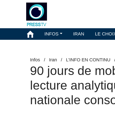
INFOS
IRAN
LE CHOI
Infos
/
Iran
/
L’INFO EN CONTINU
90 jours de mobi
lecture analyti
nationale cons