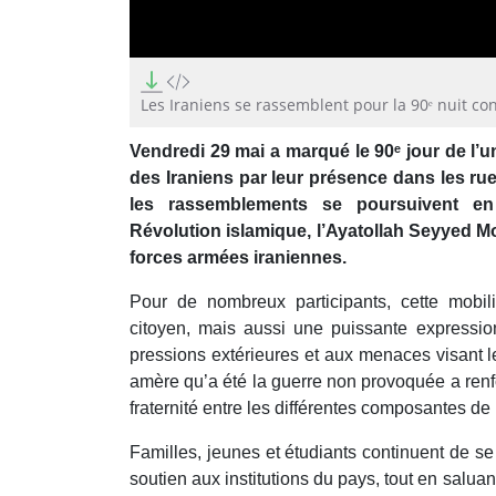
0
seconds
of
Les Iraniens se rassemblent pour la 90ᵉ nuit c
3
minutes,
Vendredi 29 mai a marqué le 90ᵉ jour de l’un
58
seconds
Volume
des Iraniens par leur présence dans les ru
90%
les rassemblements se poursuivent e
Révolution islamique, l’Ayatollah Seyyed M
forces armées iraniennes.
Pour de nombreux participants, cette mobil
citoyen, mais aussi une puissante expression
pressions extérieures et aux menaces visant l
amère qu’a été la guerre non provoquée a renfor
fraternité entre les différentes composantes de 
Familles, jeunes et étudiants continuent de se
soutien aux institutions du pays, tout en saluan