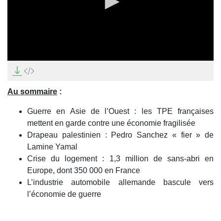
0
seconds
of
11
Au sommaire
:
minutes,
43
seconds
Guerre en Asie de l’Ouest : les TPE françaises
mettent en garde contre une économie fragilisée
Drapeau palestinien : Pedro Sanchez « fier » de
Lamine Yamal
Crise du logement : 1,3 million de sans-abri en
Europe, dont 350 000 en France
L’industrie automobile allemande bascule vers
l’économie de guerre