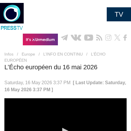
TV
Infos
/
Europe
/
L’INFO EN CONTINU
/
L’ÉCHO
EUROPÉEN
L’Écho européen du 16 mai 2026
Saturday, 16 May 2026 3:37 PM
[ Last Update: Saturday,
16 May 2026 3:37 PM ]