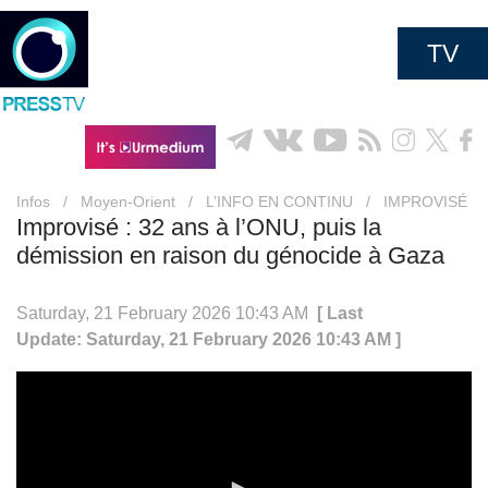
TV
Infos
/
Moyen-Orient
/
L’INFO EN CONTINU
/
IMPROVISÉ
Improvisé : 32 ans à l’ONU, puis la
démission en raison du génocide à Gaza
Saturday, 21 February 2026 10:43 AM
[ Last
Update: Saturday, 21 February 2026 10:43 AM ]