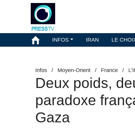
INFOS
IRAN
LE CHOI
Infos
/
Moyen-Orient
/
France
/
L’
Deux poids, de
paradoxe frança
Gaza