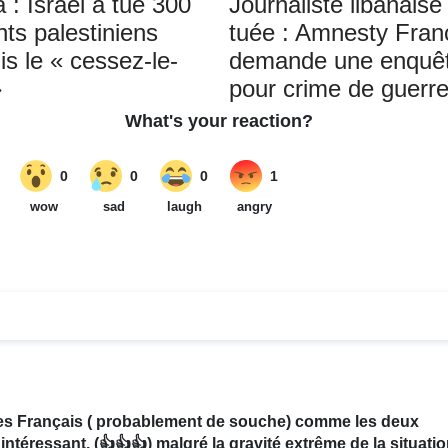
 : Israël a tué 300
Journaliste libanaise
nts palestiniens
tuée : Amnesty Fran
is le « cessez-le-
demande une enquê
»
pour crime de guerr