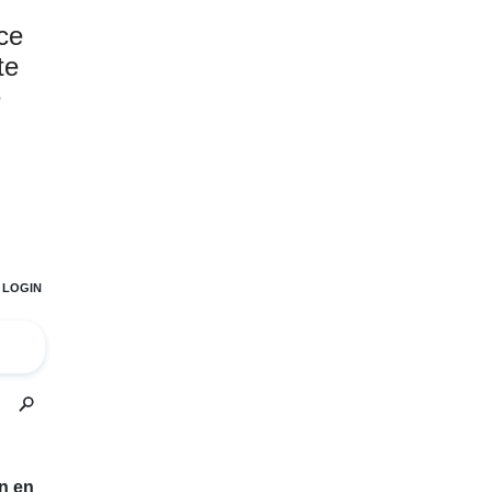
ce
te
e