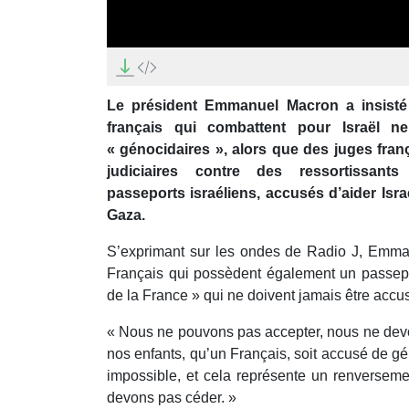
0
seconds
of
24
Le président Emmanuel Macron a insisté 
minutes,
24
français qui combattent pour Israël ne
seconds
Volume
« génocidaires », alors que des juges fran
90%
judiciaires contre des ressortissant
passeports israéliens, accusés d’aider Isr
Gaza.
S’exprimant sur les ondes de Radio J, Emma
Français qui possèdent également un passepor
de la France » qui ne doivent jamais être acc
« Nous ne pouvons pas accepter, nous ne devo
nos enfants, qu’un Français, soit accusé de gén
impossible, et cela représente un renversem
devons pas céder. »