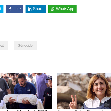
t
Like
Share
WhatsApp
at
Génocide