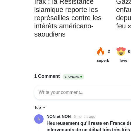
Irak : la Résistance
Gaza
islamique reporte les
enfa
représailles contre les
depu
intérêts américano-
feu 
saoudiens