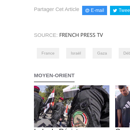
Partager Cet Article
E-mail
Twee
FRENCH PRESS TV
SOURCE:
France
Israël
Gaza
Déb
MOYEN-ORIENT