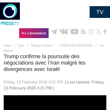
TV
Infos
/
Iran
/
Moyen-Orient
/
L’INFO EN CONTINU
/
Le
Débat
Trump confirme la poursuite des
négociations avec l’Iran malgré les
divergences avec Israël
Friday, 13 February 2026 3:21 PM
[ Last Update: Friday,
13 February 2026 3:21 PM ]