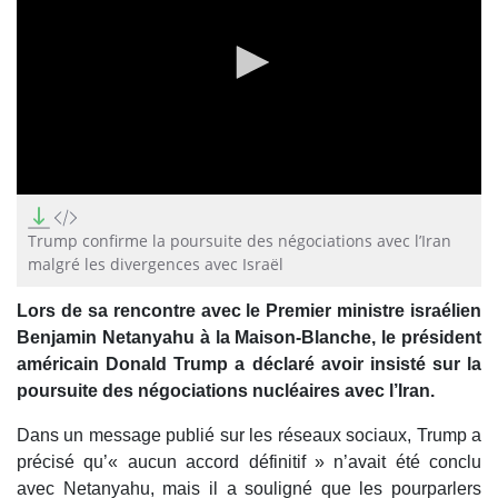
0
seconds
of
Trump confirme la poursuite des négociations avec l’Iran
26
malgré les divergences avec Israël
minutes,
36
seconds
Lors de sa rencontre avec le Premier ministre israélien
Benjamin Netanyahu à la Maison-Blanche, le président
américain Donald Trump a déclaré avoir insisté sur la
poursuite des négociations nucléaires avec l’Iran.
Dans un message publié sur les réseaux sociaux, Trump a
précisé qu’« aucun accord définitif » n’avait été conclu
avec Netanyahu, mais il a souligné que les pourparlers