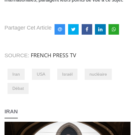
Partager Cet Article
FRENCH PRESS TV
SOURCE:
Iran
USA
Israël
nucléaire
Débat
IRAN