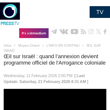
TV
Infos
/
Moyen-Orient
/
L’INFO EN CONTINU
/
ŒIL SUR
ISRAËl
Œil sur Israël : quand l’annexion devient
programme officiel de l'Arrogance coloniale
Wednesday, 11 February 2026 2:00 PM
[ Last
Update: Saturday, 21 February 2026 8:31 AM ]