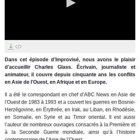
0
seconds
of
35
Dans cet épisode d’Improvisé, nous avons le plaisir
minutes,
0
d’accueillir Charles Glass. Écrivain, journaliste et
animateur, il couvre depuis cinquante ans les conflits
en Asie de l’Ouest, en Afrique et en Europe.
Il a été le correspondant en chef d’ABC News en Asie de
l'Ouest de 1983 à 1993 et a couvert les guerres en Bosnie-
Herzégovine, en Érythrée, en Irak, au Liban, en Rhodésie,
en Somalie, en Syrie et au Timor oriental. Il est aussi
l’auteur de nombreux ouvrages consacrés à la Première et
à la Seconde Guerre mondiale, ainsi qu’à l’histoire
contemporaine de l’Asie de l’Ouest.