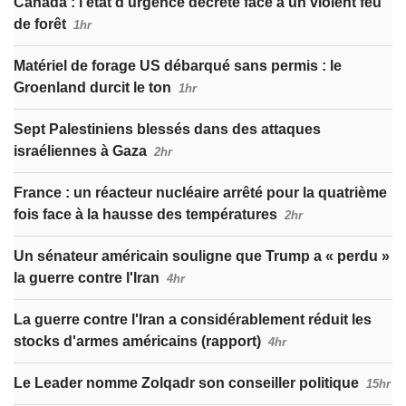
Canada : l’état d’urgence décrété face à un violent feu
de forêt
1hr
Matériel de forage US débarqué sans permis : le
Groenland durcit le ton
1hr
Sept Palestiniens blessés dans des attaques
israéliennes à Gaza
2hr
France : un réacteur nucléaire arrêté pour la quatrième
fois face à la hausse des températures
2hr
Un sénateur américain souligne que Trump a « perdu »
la guerre contre l'Iran
4hr
La guerre contre l'Iran a considérablement réduit les
stocks d'armes américains (rapport)
4hr
Le Leader nomme Zolqadr son conseiller politique
15hr