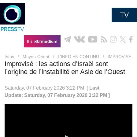
TV
Infos
/
Moyen-Orient
/
L’INFO EN CONTINU
/
IMPROVISÉ
Improvisé : les actions d’Israël sont
l’origine de l’instabilité en Asie de l’Ouest
Saturday, 07 February 2026 3:22 PM
[ Last
Update: Saturday, 07 February 2026 3:22 PM ]