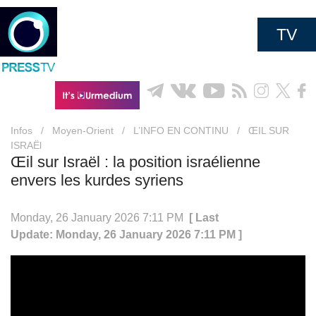
TV
Infos
/
Moyen-Orient
/
L’INFO EN CONTINU
/
ŒIL SUR
ISRAËl
Œil sur Israël : la position israélienne
envers les kurdes syriens
Monday, 26 January 2026 7:11 PM
[ Last
Update: Monday, 26 January 2026 7:11 PM ]