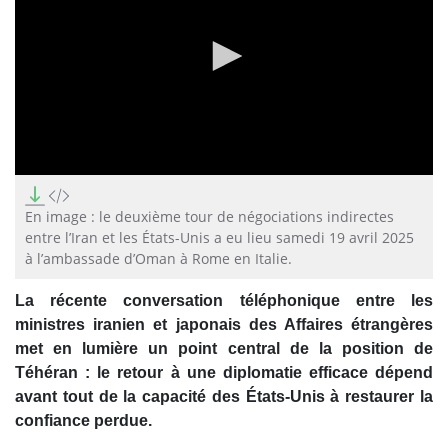
0
seconds
of
En image : le deuxième tour de négociations indirectes
3
entre l’Iran et les États-Unis a eu lieu samedi 19 avril 2025
minutes,
à l’ambassade d’Oman à Rome en Italie.
8
seconds
La récente conversation téléphonique entre les
ministres iranien et japonais des Affaires étrangères
met en lumière un point central de la position de
Téhéran : le retour à une diplomatie efficace dépend
avant tout de la capacité des États-Unis à restaurer la
confiance perdue.