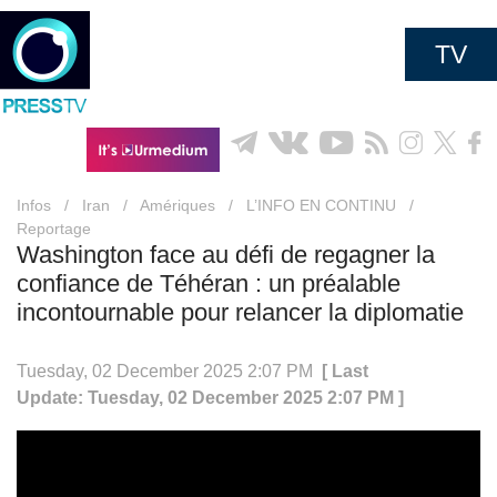
TV
Infos
/
Iran
/
Amériques
/
L’INFO EN CONTINU
/
Reportage
Washington face au défi de regagner la
confiance de Téhéran : un préalable
incontournable pour relancer la diplomatie
Tuesday, 02 December 2025 2:07 PM
[ Last
Update: Tuesday, 02 December 2025 2:07 PM ]