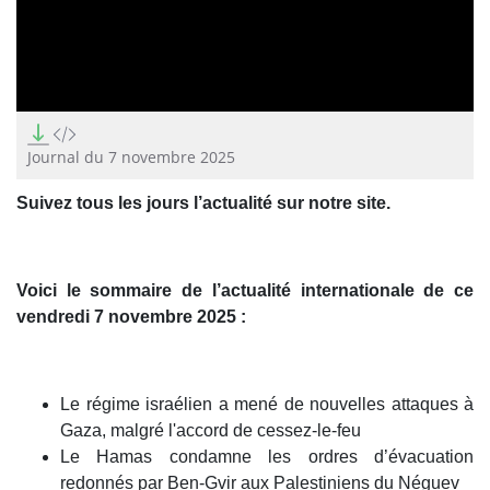
0
seconds
of
Journal du 7 novembre 2025
0
seconds
Suivez tous les jours l’actualité sur notre site.
Voici le sommaire de l’actualité internationale de ce
vendredi 7 novembre 2025 :
Le régime israélien a mené de nouvelles attaques à
Gaza, malgré l'accord de cessez-le-feu
Le Hamas condamne les ordres d’évacuation
redonnés par Ben-Gvir aux Palestiniens du Néguev