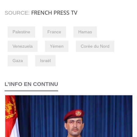
FRENCH PRESS TV
SOURCE:
Palestine
France
Hamas
Venezuela
Yémen
Corée du Nord
Gaza
Israël
L’INFO EN CONTINU