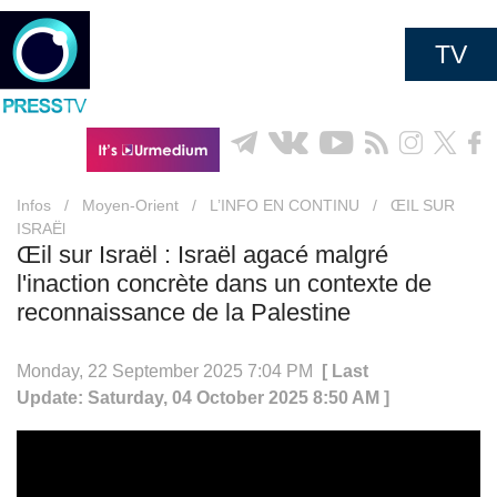
TV
Infos
/
Moyen-Orient
/
L’INFO EN CONTINU
/
ŒIL SUR
ISRAËl
Œil sur Israël : Israël agacé malgré
l'inaction concrète dans un contexte de
reconnaissance de la Palestine
Monday, 22 September 2025 7:04 PM
[ Last
Update: Saturday, 04 October 2025 8:50 AM ]