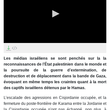
0
seconds
of
0
Les médias israéliens se sont penchés sur la la
seconds
reconnaissances de l’État palestinien dans le monde et
la poursuite de la guerre d’extermination, de
destruction et de déplacement dans la bande de Gaza,
évoquant en même temps les craintes quant à la mort
des captifs israéliens détenus par le Hamas.
L’escalade des agressions en Cisjordanie occupée, et la
fermeture du poste-frontière de Karama entre la Jordanie et
la Cisjordanie occupée n'ont pas échappé, non plus, à