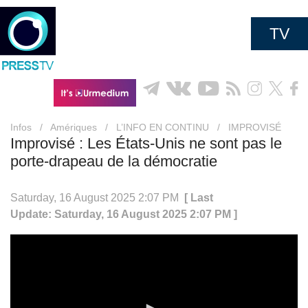
TV
Infos
/
Amériques
/
L’INFO EN CONTINU
/
IMPROVISÉ
Improvisé : Les États-Unis ne sont pas le
porte-drapeau de la démocratie
Saturday, 16 August 2025 2:07 PM
[ Last
Update: Saturday, 16 August 2025 2:07 PM ]