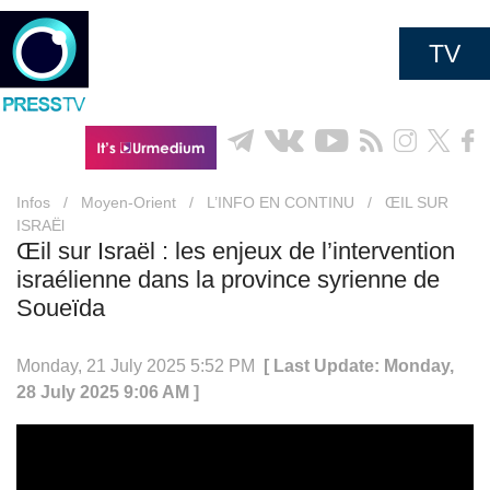
TV
Infos
/
Moyen-Orient
/
L’INFO EN CONTINU
/
ŒIL SUR
ISRAËl
Œil sur Israël : les enjeux de l’intervention
israélienne dans la province syrienne de
Soueïda
Monday, 21 July 2025 5:52 PM
[ Last Update: Monday,
28 July 2025 9:06 AM ]