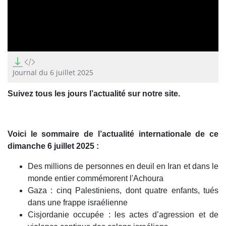
0
seconds
of
Journal du 6 juillet 2025
17
minutes,
Suivez tous les jours l’actualité sur notre site.
37
seconds
Voici le sommaire de l’actualité internationale de ce
dimanche 6 juillet 2025 :
Des millions de personnes en deuil en Iran et dans le
monde entier commémorent l'Achoura
Gaza : cinq Palestiniens, dont quatre enfants, tués
dans une frappe israélienne
Cisjordanie occupée : les actes d’agression et de