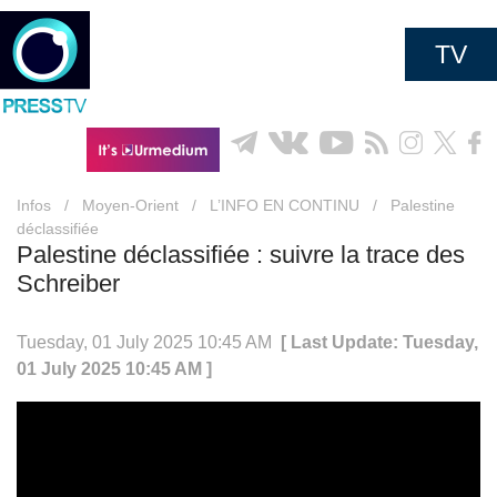
TV
Infos
/
Moyen-Orient
/
L’INFO EN CONTINU
/
Palestine
déclassifiée
Palestine déclassifiée : suivre la trace des
Schreiber
Tuesday, 01 July 2025 10:45 AM
[ Last Update: Tuesday,
01 July 2025 10:45 AM ]