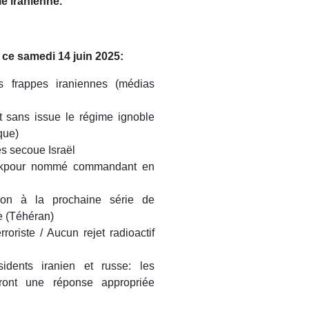
le iranienne.
e ce samedi 14 juin 2025:
 frappes iraniennes (médias
t sans issue le régime ignoble
que)
s secoue Israël
akpour nommé commandant en
tion à la prochaine série de
e (Téhéran)
roriste / Aucun rejet radioactif
sidents iranien et russe: les
ront une réponse appropriée