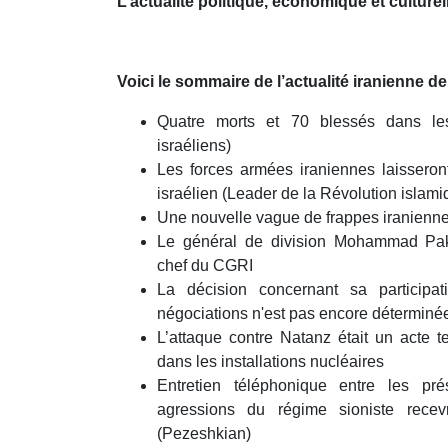
L’actualité politique, économique et culturel
minutes,
44
seconds
Volume
90%
Voici le sommaire de l’actualité iranienne d
Quatre morts et 70 blessés dans les
israéliens)
Les forces armées iraniennes laisseron
israélien (Leader de la Révolution islami
Une nouvelle vague de frappes iranienne
Le général de division Mohammad P
chef du CGRI
La décision concernant sa participa
négociations n'est pas encore déterminé
L’attaque contre Natanz était un acte ter
dans les installations nucléaires
Entretien téléphonique entre les pré
agressions du régime sioniste recev
(Pezeshkian)